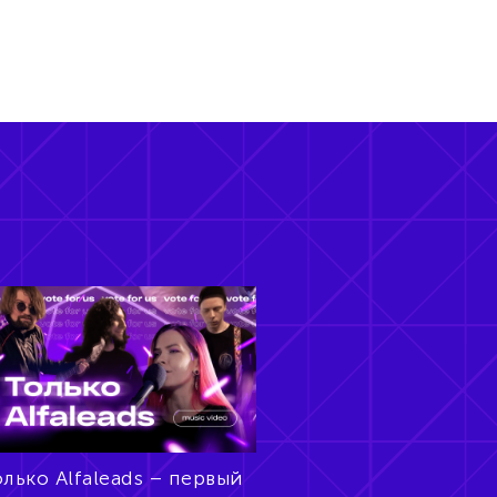
лько Alfaleads – первый