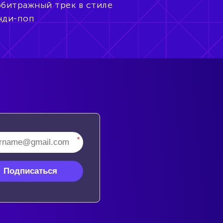
рбитражный трек в стиле
нди-поп
*
Подписаться