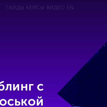
ГАЙДЫ
КЕЙСЫ
ВИДЕО
EN
блинг с
оськой