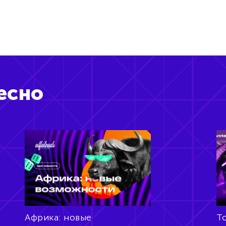
есно
Африка: новые
То