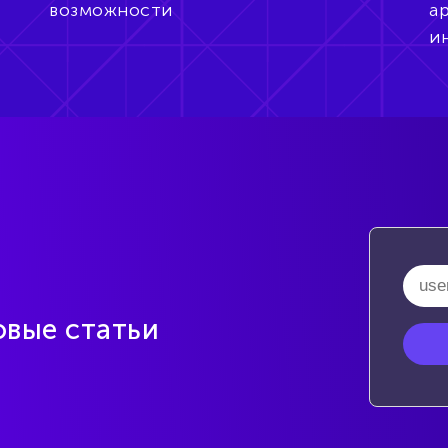
возможности
а
и
овые статьи