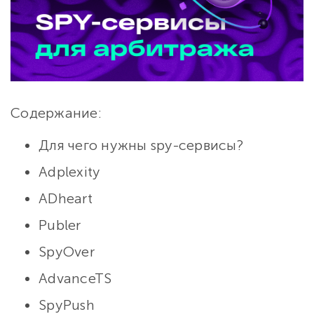
Содержание:
Для чего нужны spy-сервисы?
Adplexity
ADheart
Publer
SpyOver
AdvanceTS
SpyPush