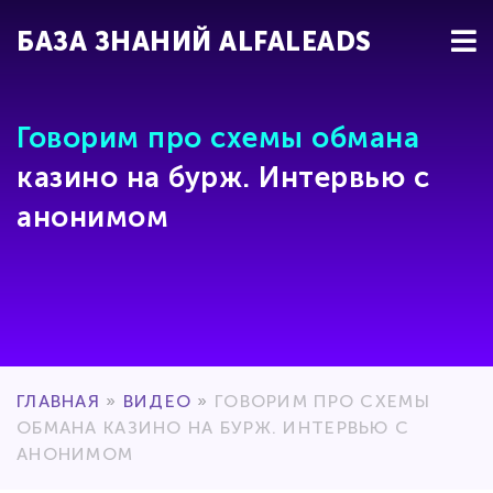
БАЗА ЗНАНИЙ ALFALEADS
Говорим про cхемы обмана
казино на бурж. Интервью с
анонимом
ГЛАВНАЯ
»
ВИДЕО
»
ГОВОРИМ ПРО CХЕМЫ
ОБМАНА КАЗИНО НА БУРЖ. ИНТЕРВЬЮ С
АНОНИМОМ