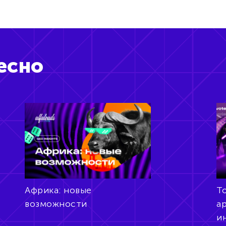
есно
Африка: новые
То
возможности
а
и