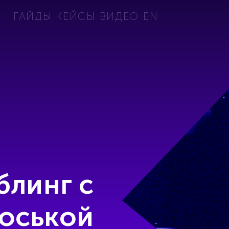
ГАЙДЫ
КЕЙСЫ
ВИДЕО
EN
блинг с
оськой