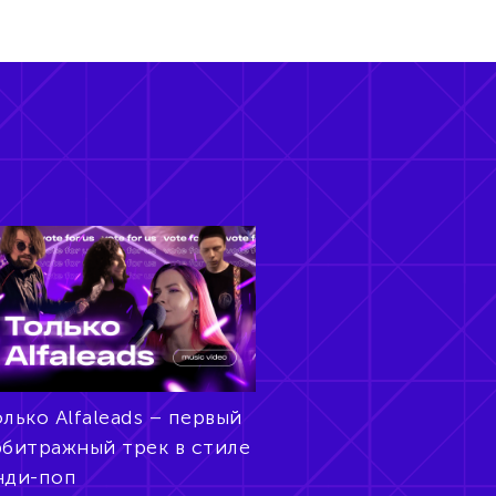
лько Alfaleads – первый
рбитражный трек в стиле
нди-поп