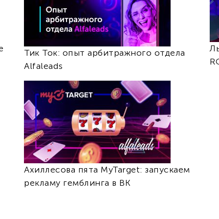
е
Л
Тик Ток: опыт арбитражного отдела
RO
Alfaleads
Ахиллесова пята MyTarget: запускаем
рекламу гемблинга в ВК