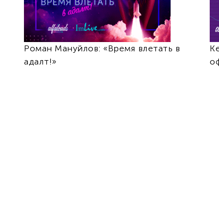
Роман Мануйлов: «Время влетать в
Ке
адалт!»
о