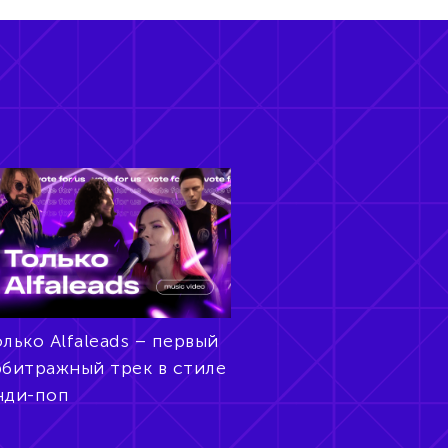
лько Alfaleads – первый
рбитражный трек в стиле
нди-поп