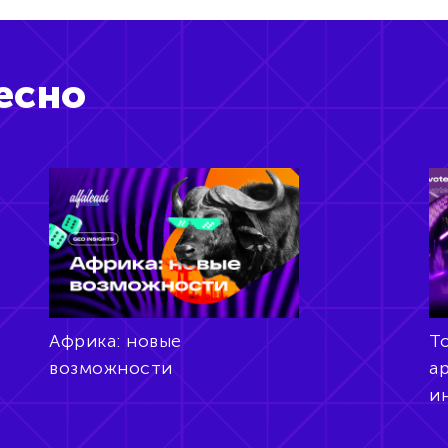
есно
Африка: новые
То
возможности
а
и