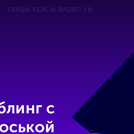
ГАЙДЫ
КЕЙСЫ
ВИДЕО
EN
блинг с
оськой